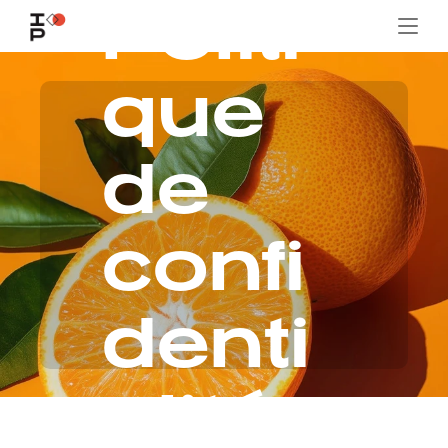
Politi
que 
de 
confi
denti
alité