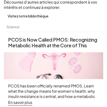
Découvrez d'autres articles qui correspondent à vos 
intérêts et continuez à explorer.
Visitez notre bibliothèque
Science
PCOS is Now Called PMOS: Recognizing 
Metabolic Health at the Core of This 
Condition
PCOS has been officially renamed PMOS. Learn 
what the change means for women's health, why 
insulin resistance is central, and how a metabolic 
approach can help.
En savoir plus