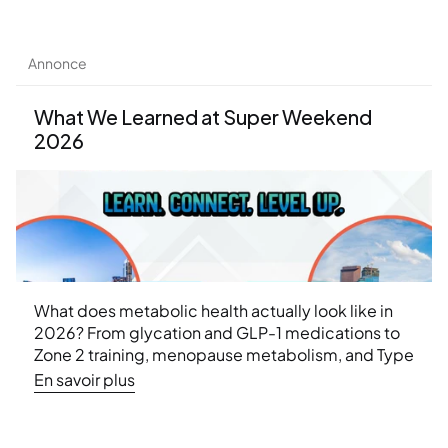
Annonce
What We Learned at Super Weekend 
2026
What does metabolic health actually look like in 
2026? From glycation and GLP-1 medications to 
Zone 2 training, menopause metabolism, and Type 
2 diabetes remission — here are the 10 biggest 
En savoir plus
weight loss insights from Ideal Protein's Super 
Weekend 2026 conference.