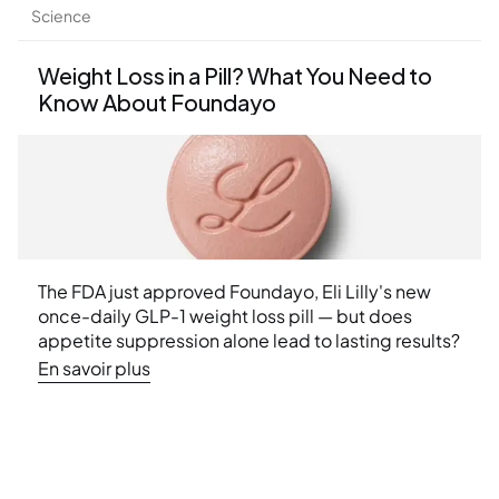
Science
Weight Loss in a Pill? What You Need to 
Know About Foundayo
The FDA just approved Foundayo, Eli Lilly's new 
once-daily GLP-1 weight loss pill — but does 
appetite suppression alone lead to lasting results? 
Learn what the latest research says about muscle 
En savoir plus
loss, nutritional deficiencies, and why a structured 
approach to weight management matters more 
than ever.