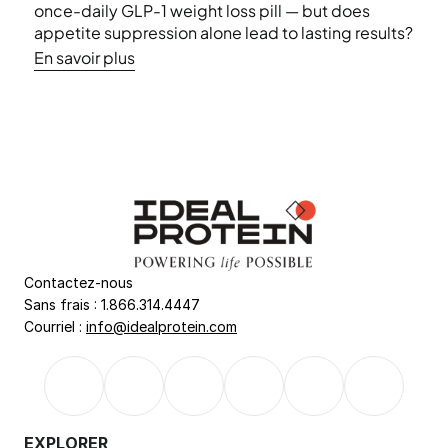
once-daily GLP-1 weight loss pill — but does 
appetite suppression alone lead to lasting results? 
Learn what the latest research says about muscle 
En savoir plus
loss, nutritional deficiencies, and why a structured 
approach to weight management matters more 
than ever.
Contactez-nous
Sans frais : 1.866.314.4447
Courriel : 
info@idealprotein.com
EXPLORER