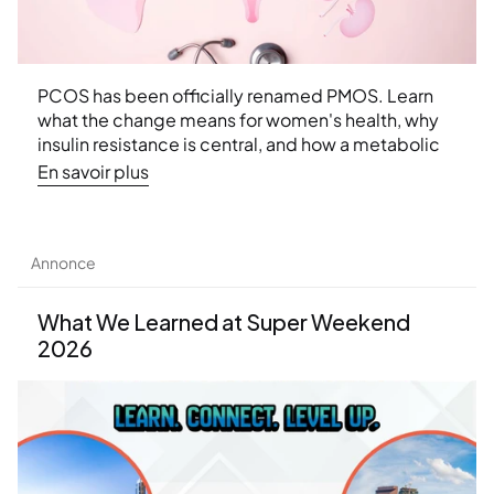
PCOS has been officially renamed PMOS. Learn 
what the change means for women's health, why 
insulin resistance is central, and how a metabolic 
approach can help.
En savoir plus
Annonce
What We Learned at Super Weekend 
2026