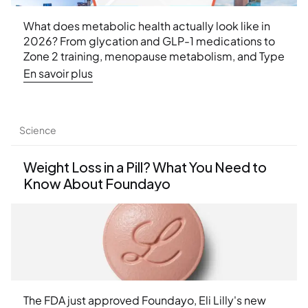
What does metabolic health actually look like in 
2026? From glycation and GLP-1 medications to 
Zone 2 training, menopause metabolism, and Type 
2 diabetes remission — here are the 10 biggest 
En savoir plus
weight loss insights from Ideal Protein's Super 
Weekend 2026 conference.
Science
Weight Loss in a Pill? What You Need to 
Know About Foundayo
The FDA just approved Foundayo, Eli Lilly's new 