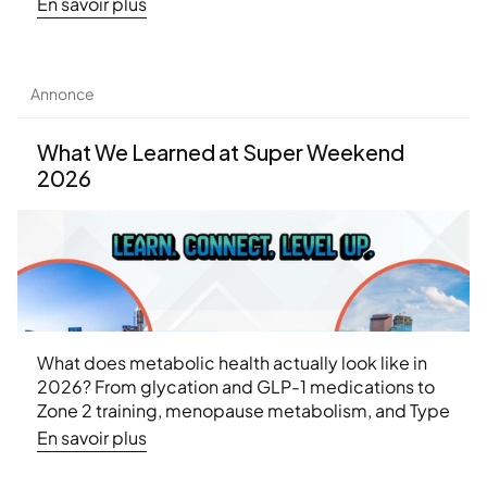
approach can help.
En savoir plus
Annonce
What We Learned at Super Weekend 
2026
What does metabolic health actually look like in 
2026? From glycation and GLP-1 medications to 
Zone 2 training, menopause metabolism, and Type 
2 diabetes remission — here are the 10 biggest 
En savoir plus
weight loss insights from Ideal Protein's Super 
Weekend 2026 conference.