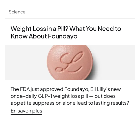
Science
Weight Loss in a Pill? What You Need to 
Know About Foundayo
The FDA just approved Foundayo, Eli Lilly's new 
once-daily GLP-1 weight loss pill — but does 
appetite suppression alone lead to lasting results? 
Learn what the latest research says about muscle 
En savoir plus
loss, nutritional deficiencies, and why a structured 
approach to weight management matters more 
than ever.